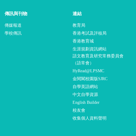
傳訊與刊物
連結
傳媒報道
教育局
學校傳訊
香港考試及評核局
香港教育城
生涯規劃資訊網站
語文教育及研究常務委員會
（語常會）
HyRead@LPSMC
金閱閣校園版SJRC
自學英語網站
中文自學資源
English Builder
校友會
收集個人資料聲明