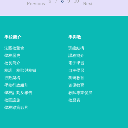
6
7
8
9
10
Previous
Next
學校簡介
學與教
法團校董會
班級結構
學校歷史
課程簡介
校長簡介
電子學習
校訓、校歌與校徽
自主學習
行政架構
科研教育
學校行政組別
資優教育
學校計劃及報告
教師專業發展
校園設施
校曆表
學校導賞影片