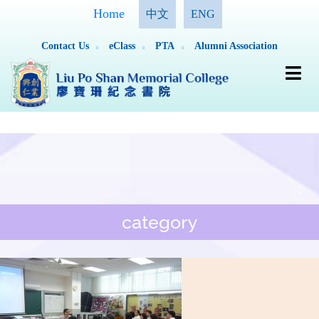
Home
中文
ENG
Contact Us
eClass
PTA
Alumni Association
category