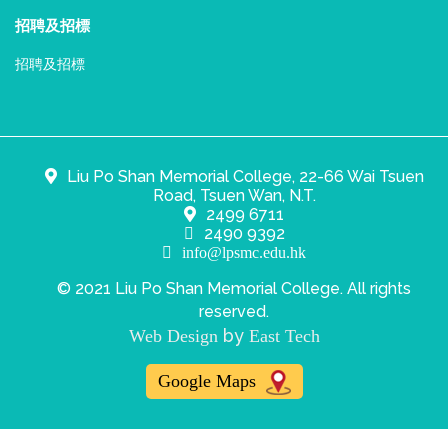
招聘及招標
招聘及招標
Liu Po Shan Memorial College, 22-66 Wai Tsuen
Road, Tsuen Wan, N.T.
2499 6711
2490 9392
info@lpsmc.edu.hk
© 2021 Liu Po Shan Memorial College. All rights
reserved.
by
Web Design
East Tech
Google Maps