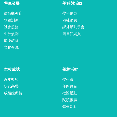
學生發展
學科與活動
價值觀教育
學科網頁
領袖訓練
四社網頁
社會服務
課外活動學會
生涯規劃
圖書館網頁
環境教育
文化交流
本校成就
學校活動
近年獎項
學生會
校友榮譽
午間舞台
成績龍虎榜
社際活動
閱讀推廣
體藝活動