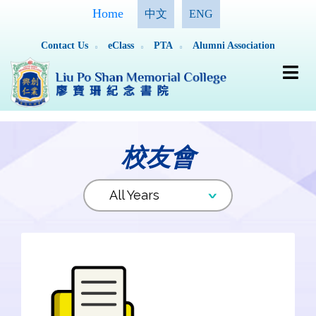
Home
中文
ENG
Contact Us
eClass
PTA
Alumni Association
校友會