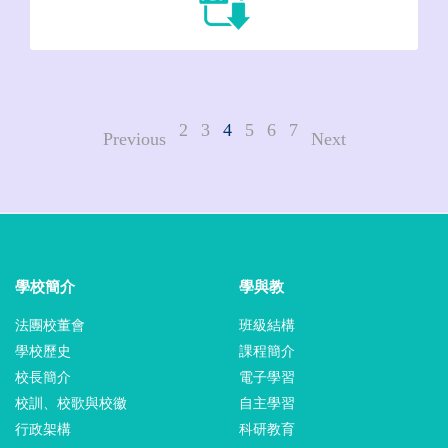
2
3
4
5
6
7
Previous
Next
學校簡介
學與教
法團校董會
班級結構
學校歷史
課程簡介
校長簡介
電子學習
校訓、校歌與校徽
自主學習
行政架構
科研教育