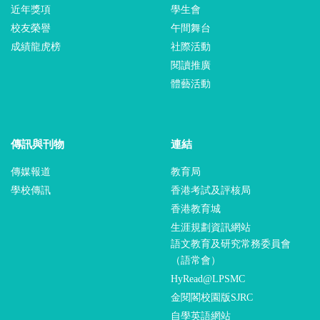
近年獎項
學生會
校友榮譽
午間舞台
成績龍虎榜
社際活動
閱讀推廣
體藝活動
傳訊與刊物
連結
傳媒報道
教育局
學校傳訊
香港考試及評核局
香港教育城
生涯規劃資訊網站
語文教育及研究常務委員會
（語常會）
HyRead@LPSMC
金閱閣校園版SJRC
自學英語網站