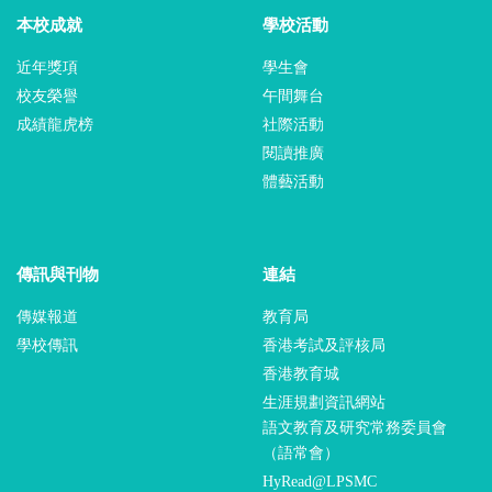
本校成就
學校活動
近年獎項
學生會
校友榮譽
午間舞台
成績龍虎榜
社際活動
閱讀推廣
體藝活動
傳訊與刊物
連結
傳媒報道
教育局
學校傳訊
香港考試及評核局
香港教育城
生涯規劃資訊網站
語文教育及研究常務委員會
（語常會）
HyRead@LPSMC