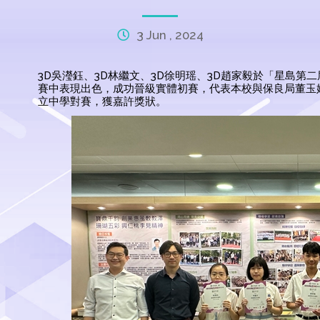
3 Jun , 2024
3D吳瀅鈺、3D林繼文、3D徐明瑶、3D趙家毅於「星島
賽中表現出色，成功晉級實體初賽，代表本校與保良局董玉
立中學對賽，獲嘉許獎狀。