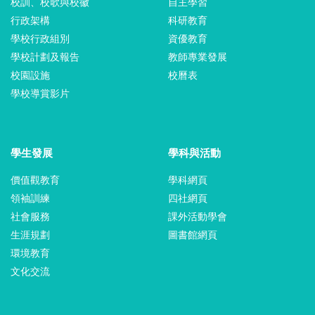
校訓、校歌與校徽
自主學習
行政架構
科研教育
學校行政組別
資優教育
學校計劃及報告
教師專業發展
校園設施
校曆表
學校導賞影片
學生發展
學科與活動
價值觀教育
學科網頁
領袖訓練
四社網頁
社會服務
課外活動學會
生涯規劃
圖書館網頁
環境教育
文化交流