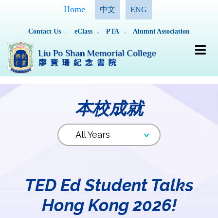
Home
中文
ENG
Contact Us
eClass
PTA
Alumni Association
本校成就
TED Ed Student Talks
Hong Kong 2026!