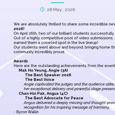
28 May , 2026
We are absolutely thrilled to share some incredible n
2026!
On April 26th, two of our brilliant students successfully
Out of a highly competitive pool of video submissions, t
earned them a coveted spot in the live lineup!
Our students went above and beyond, bringing home th
community incredibly proud.
Awards
Here are the outstanding achievements from the event
Mak Ho Yeung, Angie (3A)
The Best Speaker 2026
The Best Voice
Angie captivated the judges and the audience alike,
her exceptional delivery and powerful stage presen
Chan Hoi Pak, Angus (4C)
The Best
Advocate for Peace
Angus delivered a deeply moving and thought-provo
recognition for his inspiring message of harmony.
- Byron Wallin