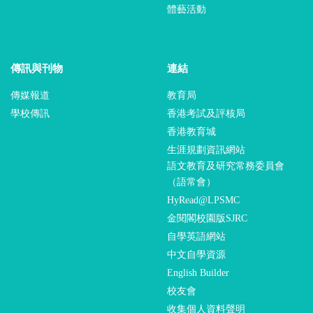
體藝活動
傳訊與刊物
連結
傳媒報道
教育局
學校傳訊
香港考試及評核局
香港教育城
生涯規劃資訊網站
語文教育及研究常務委員會
（語常會）
HyRead@LPSMC
金閱閣校園版SJRC
自學英語網站
中文自學資源
English Builder
校友會
收集個人資料聲明