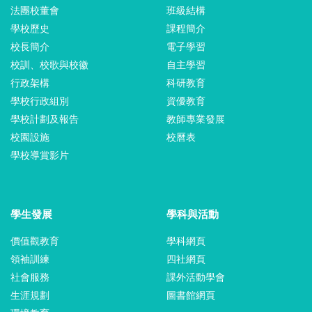
法團校董會
班級結構
學校歷史
課程簡介
校長簡介
電子學習
校訓、校歌與校徽
自主學習
行政架構
科研教育
學校行政組別
資優教育
學校計劃及報告
教師專業發展
校園設施
校曆表
學校導賞影片
學生發展
學科與活動
價值觀教育
學科網頁
領袖訓練
四社網頁
社會服務
課外活動學會
生涯規劃
圖書館網頁