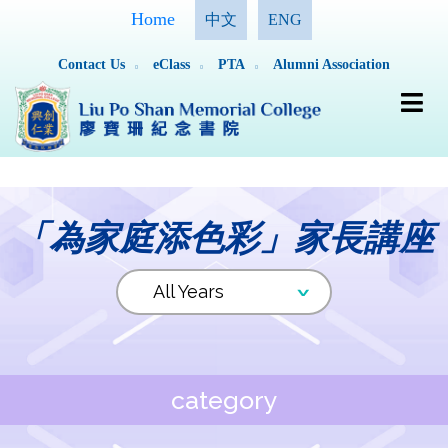
Home
中文
ENG
Contact Us
eClass
PTA
Alumni Association
「為家庭添色彩」家長講座
category