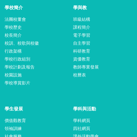
學校簡介
學與教
法團校董會
班級結構
學校歷史
課程簡介
校長簡介
電子學習
校訓、校歌與校徽
自主學習
行政架構
科研教育
學校行政組別
資優教育
學校計劃及報告
教師專業發展
校園設施
校曆表
學校導賞影片
學生發展
學科與活動
價值觀教育
學科網頁
領袖訓練
四社網頁
社會服務
課外活動學會