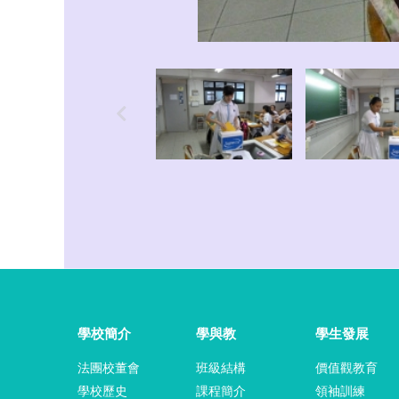
學校簡介
學與教
學生發展
法團校董會
班級結構
價值觀教育
學校歷史
課程簡介
領袖訓練