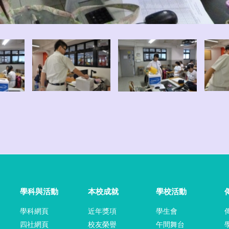
學科與活動
本校成就
學校活動
學科網頁
近年獎項
學生會
四社網頁
校友榮譽
午間舞台