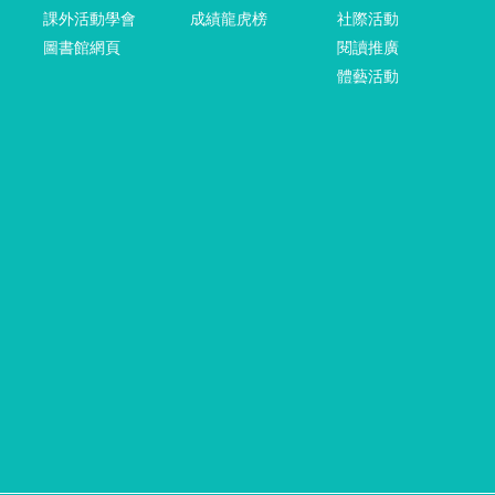
課外活動學會
成績龍虎榜
社際活動
圖書館網頁
閱讀推廣
體藝活動