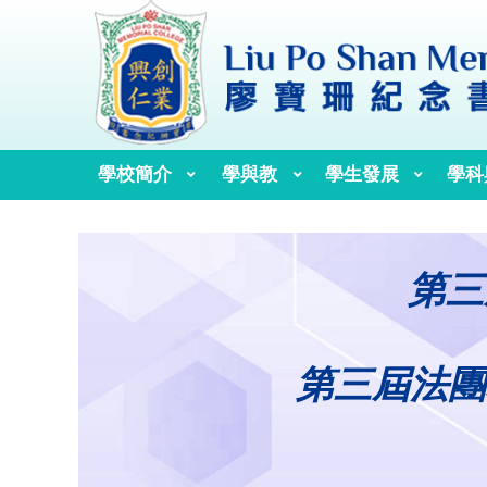
學校簡介
學與教
學生發展
學科
校訓、校歌與校徽
歷任校監、校董及校長
第三
第三屆法團校