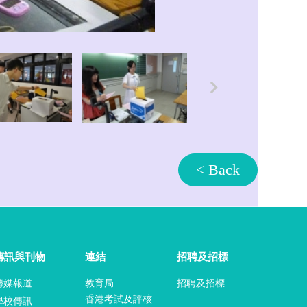
< Back
傳訊與刊物
連結
招聘及招標
傳媒報道
教育局
招聘及招標
香港考試及評核
學校傳訊