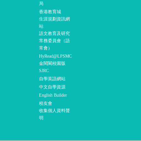
局
香港教育城
生涯規劃資訊網
站
語文教育及研究
常務委員會（語
常會）
HyRead@LPSMC
金閱閣校園版
SJRC
自學英語網站
中文自學資源
English Builder
校友會
收集個人資料聲
明