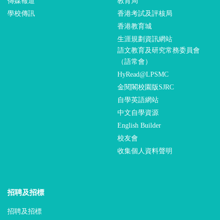
傳媒報道
教育局
學校傳訊
香港考試及評核局
香港教育城
生涯規劃資訊網站
語文教育及研究常務委員會
（語常會）
HyRead@LPSMC
金閱閣校園版SJRC
自學英語網站
中文自學資源
English Builder
校友會
收集個人資料聲明
招聘及招標
招聘及招標