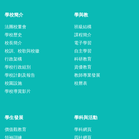
學校簡介
學與教
法團校董會
班級結構
學校歷史
課程簡介
校長簡介
電子學習
校訓、校歌與校徽
自主學習
行政架構
科研教育
學校行政組別
資優教育
學校計劃及報告
教師專業發展
校園設施
校曆表
學校導賞影片
學生發展
學科與活動
價值觀教育
學科網頁
領袖訓練
四社網頁