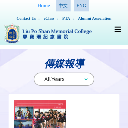
Home
中文
ENG
Contact Us
eClass
PTA
Alumni Association
傳媒報導