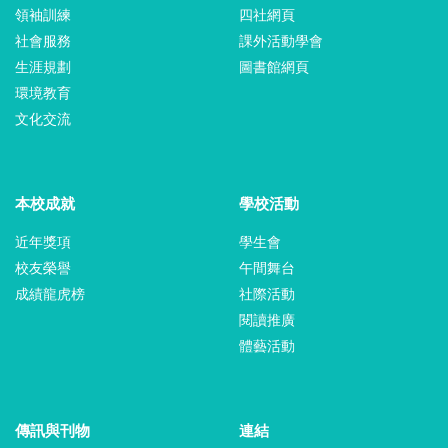
領袖訓練
四社網頁
社會服務
課外活動學會
生涯規劃
圖書館網頁
環境教育
文化交流
本校成就
學校活動
近年獎項
學生會
校友榮譽
午間舞台
成績龍虎榜
社際活動
閱讀推廣
體藝活動
傳訊與刊物
連結