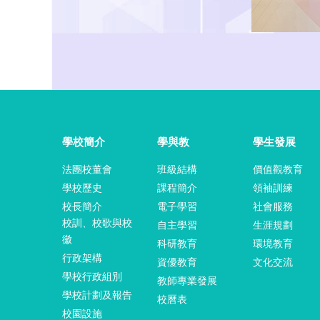
學校簡介
學與教
學生發展
法團校董會
班級結構
價值觀教育
學校歷史
課程簡介
領袖訓練
校長簡介
電子學習
社會服務
校訓、校歌與校
自主學習
生涯規劃
徽
科研教育
環境教育
行政架構
資優教育
文化交流
學校行政組別
教師專業發展
學校計劃及報告
校曆表
校園設施