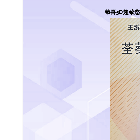
恭喜5D趙致