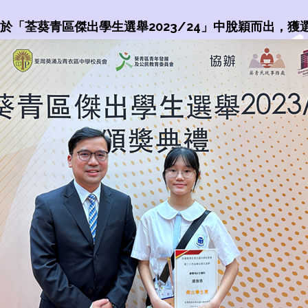
悠於「荃葵青區傑出學生選舉2023/24」中脫穎而出，獲