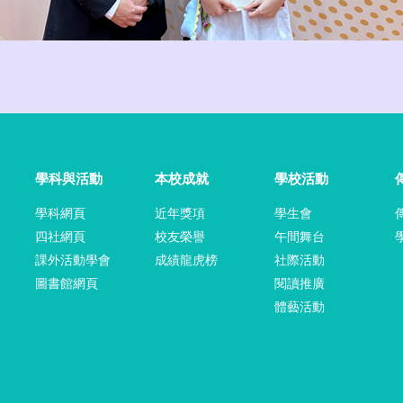
學科與活動
本校成就
學校活動
學科網頁
近年獎項
學生會
四社網頁
校友榮譽
午間舞台
課外活動學會
成績龍虎榜
社際活動
圖書館網頁
閱讀推廣
體藝活動