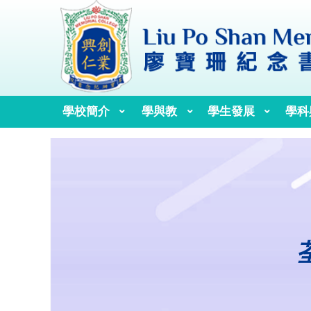
學校簡介
學與教
學生發展
學科
校訓、校歌與校徽
歷任校監、校董及校長