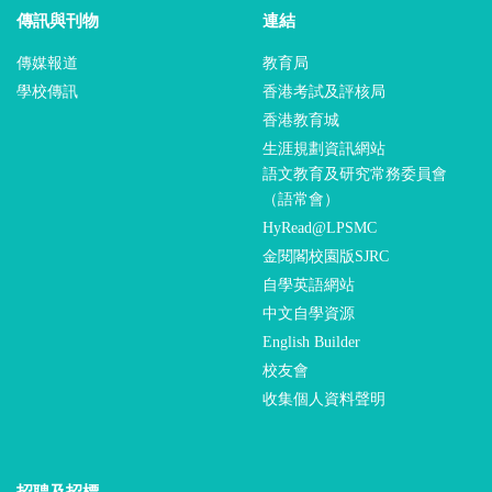
傳訊與刊物
連結
傳媒報道
教育局
學校傳訊
香港考試及評核局
香港教育城
生涯規劃資訊網站
語文教育及研究常務委員會
（語常會）
HyRead@LPSMC
金閱閣校園版SJRC
自學英語網站
中文自學資源
English Builder
校友會
收集個人資料聲明
招聘及招標