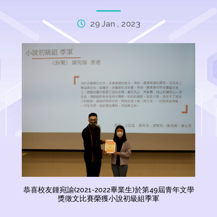
29 Jan , 2023
恭喜校友鍾宛諭(2021-2022畢業生)於第49屆青年文學
獎徵文比賽榮獲小說初級組季軍