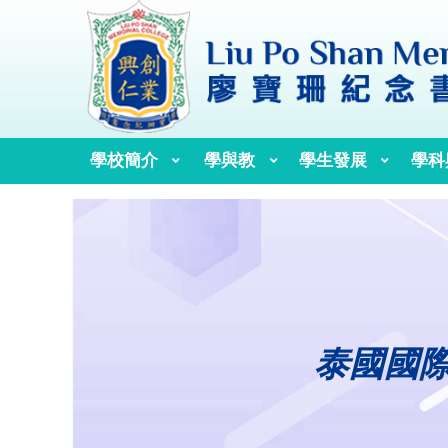
學校簡介
學與教
學生發展
學科
校訓、校歌與校徽
歷任校監、校董及校長
泰國國際