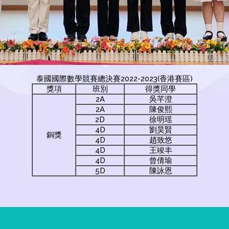
泰國國際數學競賽總決賽2022-2023(香港賽區)
獎項
班別
得獎同學
2A
吳芊澄
2A
陳俊熙
2D
徐明瑶
4D
劉昊賢
銅獎
4D
趙致悠
4D
王竣丰
4D
曾倩瑜
5D
陳詠恩