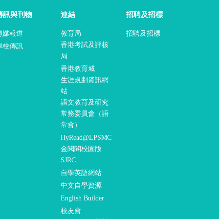
傳訊與刊物
連結
招聘及招標
傳媒報道
教育局
招聘及招標
香港考試及評核
學校傳訊
局
香港教育城
生涯規劃資訊網
站
語文教育及研究
常務委員會（語
常會）
HyRead@LPSMC
金閱閣校園版
SJRC
自學英語網站
中文自學資源
English Builder
校友會