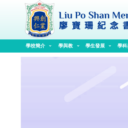
學校簡介
學與教
學生發展
學科
校訓、校歌與校徽
歷任校監、校董及校長