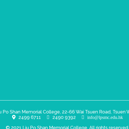
u Po Shan Memorial College, 22-66 Wai Tsuen Road, Tsuen W
2499 6711
2490 9392
info@lpsmc.edu.hk
© 2021 Liu Po Shan Memorial College. All rights reserved.