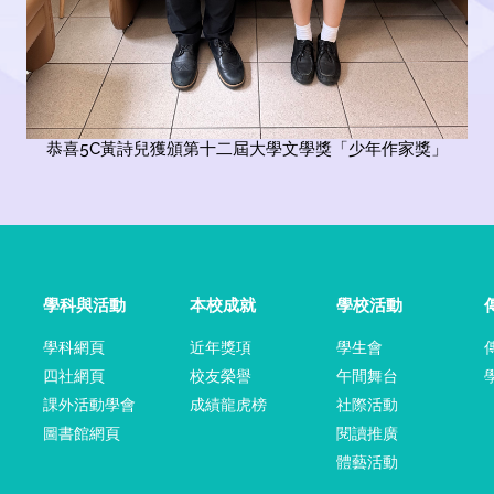
恭喜5C黃詩兒獲頒第十二屆大學文學獎「少年作家獎」
學科與活動
本校成就
學校活動
學科網頁
近年獎項
學生會
四社網頁
校友榮譽
午間舞台
課外活動學會
成績龍虎榜
社際活動
圖書館網頁
閱讀推廣
體藝活動