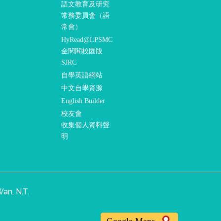
語文教育及研究
常務委員會（語
常會）
HyRead@LPSMC
金閱閣校園版
SJRC
自學英語網站
中文自學資源
English Builder
校友會
收集個人資料聲
明
an, N.T.