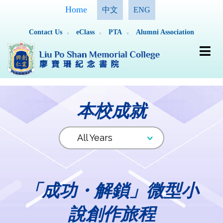
Home
中文
ENG
Contact Us
eClass
PTA
Alumni Association
本校成就
「成功・解鎖」微型小
說創作旅程