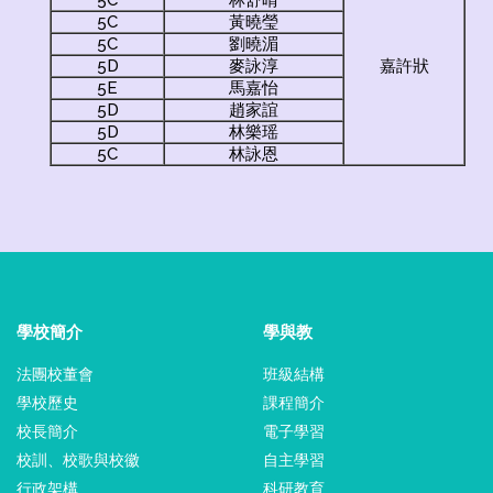
5C
黃曉瑩
5C
劉曉湄
5D
麥詠淳
嘉許狀
5E
馬嘉怡
5D
趙家誼
5D
林樂瑶
5C
林詠恩
學校簡介
學與教
法團校董會
班級結構
學校歷史
課程簡介
校長簡介
電子學習
校訓、校歌與校徽
自主學習
行政架構
科研教育