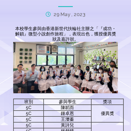
29 May , 2023
本校學生參與由香港新世代扶輪社主辦之「『成功・
解鎖』微型小說創作旅程」，表現出色，獲授優異獎
狀及嘉許狀。
班別
參與學生
獎項
5C
陳韜而
5C
鍾卓恩
優異獎
5C
王濼蓁
5C
黃詩兒
5C
林舒晴