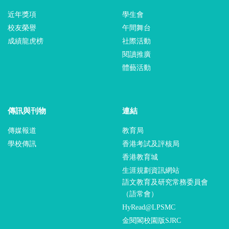
近年獎項
學生會
校友榮譽
午間舞台
成績龍虎榜
社際活動
閱讀推廣
體藝活動
傳訊與刊物
連結
傳媒報道
教育局
學校傳訊
香港考試及評核局
香港教育城
生涯規劃資訊網站
語文教育及研究常務委員會
（語常會）
HyRead@LPSMC
金閱閣校園版SJRC