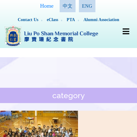
Home
中文
ENG
Contact Us
eClass
PTA
Alumni Association
category