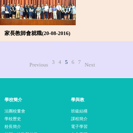
家長教師會就職(20-08-2016)
3
4
5
6
7
Previous
Next
學校簡介
學與教
法團校董會
班級結構
學校歷史
課程簡介
校長簡介
電子學習