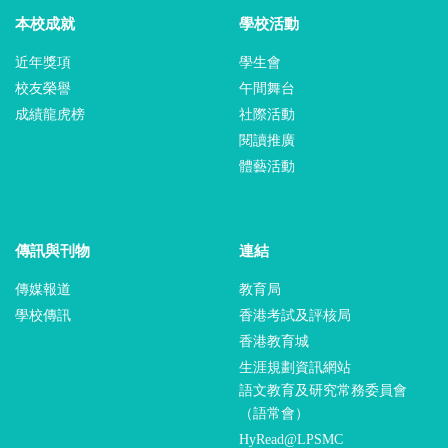
本校成就
學校活動
近年獎項
學生會
校友榮譽
午間舞台
成績龍虎榜
社際活動
閱讀推廣
體藝活動
傳訊與刊物
連結
傳媒報道
教育局
學校傳訊
香港考試及評核局
香港教育城
生涯規劃資訊網站
語文教育及研究常務委員會
（語常會）
HyRead@LPSMC