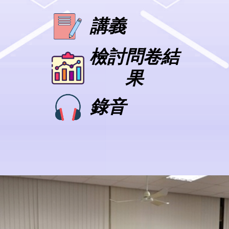
講義
檢討問卷結
果
錄音