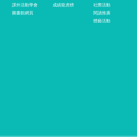
課外活動學會
成績龍虎榜
社際活動
圖書館網頁
閱讀推廣
體藝活動