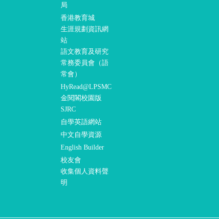
局
香港教育城
生涯規劃資訊網
站
語文教育及研究
常務委員會（語
常會）
HyRead@LPSMC
金閱閣校園版
SJRC
自學英語網站
中文自學資源
English Builder
校友會
收集個人資料聲
明