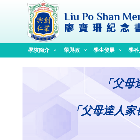
學校簡介
學與教
學生發展
學科
校訓、校歌與校徽
歷任校監、校董及校長
「父母
「父母達人家長教