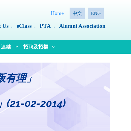
Home
中文
ENG
t Us
eClass
PTA
Alumni Association
連結
招聘及招標
語文教育及研究常務委員會（語常會）
叛有理」
-02-2014)