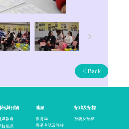
< Back
傳訊與刊物
連結
招聘及招標
傳媒報道
教育局
招聘及招標
香港考試及評核
學校傳訊