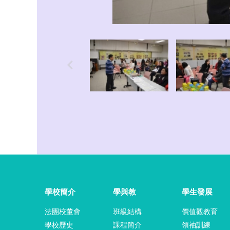
學校簡介
學與教
學生發展
法團校董會
班級結構
價值觀教育
學校歷史
課程簡介
領袖訓練