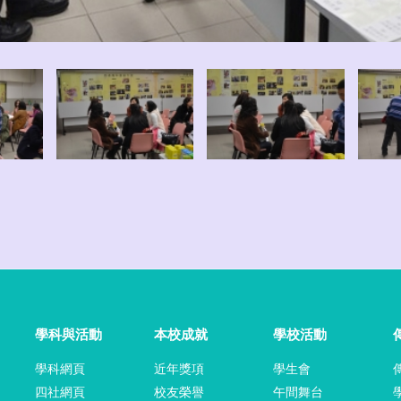
學科與活動
本校成就
學校活動
學科網頁
近年獎項
學生會
四社網頁
校友榮譽
午間舞台