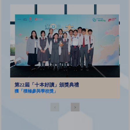
2
亞
第22屆「十本好讀」頒獎典禮
獲「積極參與學校獎」
‹
›