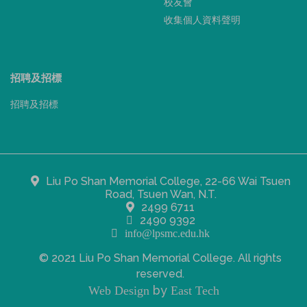
校友會
收集個人資料聲明
招聘及招標
招聘及招標
Liu Po Shan Memorial College, 22-66 Wai Tsuen
Road, Tsuen Wan, N.T.
2499 6711
2490 9392
info@lpsmc.edu.hk
© 2021 Liu Po Shan Memorial College. All rights
reserved.
by
Web Design
East Tech