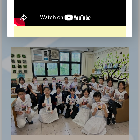
Hong Kong School Drama Festival 2025/26
Award for Outstanding Performer, Award for
Outstanding Stage Effects, Award for Outstanding
《
Cooperation, Award for Commendable Overall
Performance
本