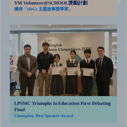
YM Volunteer@SCHOOL獎勵計劃
獲得「SDGs 主題故事獎季軍」
香
子
傑
獎
LPSMC Triumphs in Education First Debating
Final
Champion, Best Speaker Award