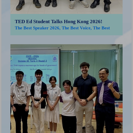
TED Ed Student Talks Hong Kong 2026!
The Best Speaker 2026, The Best Voice, The Best
Advocate for Peace
「
獲