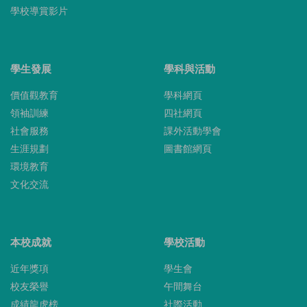
學校導賞影片
學生發展
學科與活動
價值觀教育
學科網頁
領袖訓練
四社網頁
社會服務
課外活動學會
生涯規劃
圖書館網頁
環境教育
文化交流
本校成就
學校活動
近年獎項
學生會
校友榮譽
午間舞台
成績龍虎榜
社際活動