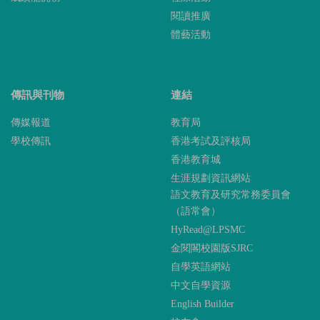
閱讀推廣
體藝活動
傳訊與刊物
連結
傳媒報道
教育局
學校傳訊
香港考試及評核局
香港教育城
生涯規劃資訊網站
語文教育及研究常務委員會
（語常會）
HyRead@LPSMC
金閱閣校園版SJRC
自學英語網站
中文自學資源
English Builder