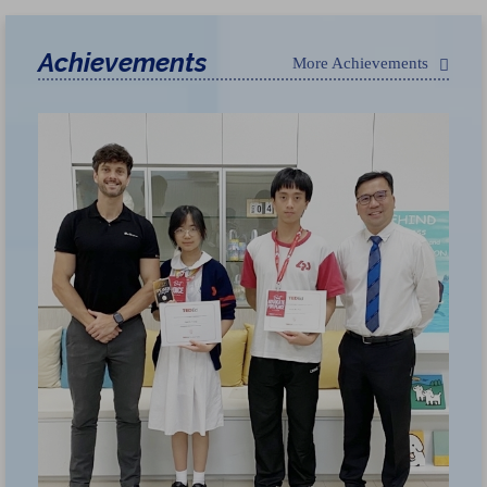
Achievements
More Achievements
荃
獲